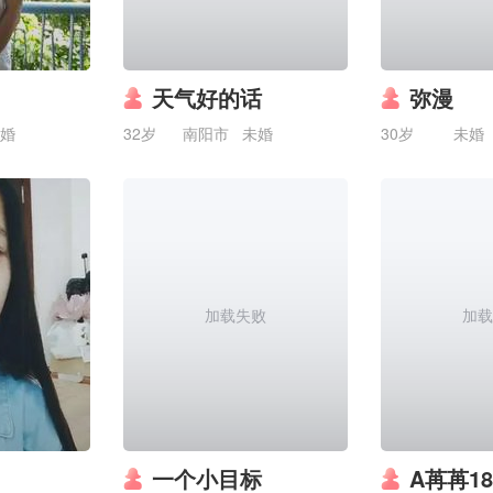
天气好的话
弥漫
婚
32岁
南阳市
未婚
30岁
未婚
加载失败
加载
一个小目标
A苒苒185