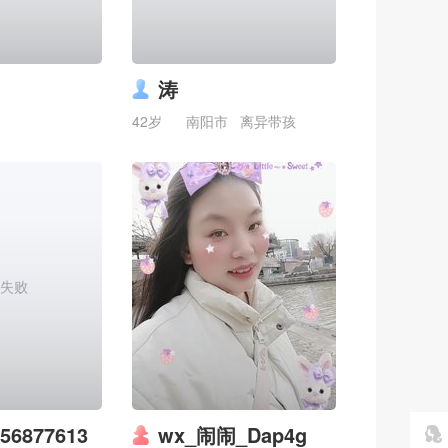
涛
42岁
南阳市
离异带孩
失败
6877613
wx_闹闹_Dap4g