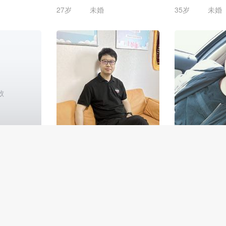
27岁
未婚
35岁
未婚
败
YVe
wx_暖阳_d99nn
阳仔
43岁
未婚
32岁
未婚